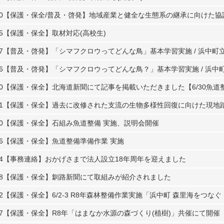
0
【保護・保全/普及・啓発】地域産業と健全な生態系の継承に向けた協
5
【保護・保全】取材対応(高校生)
7
【普及・啓発】「シマフクロウってどんな鳥」基本学習実施 / 浜中町
6
【普及・啓発】「シマフクロウってどんな鳥？」基本学習実施 / 浜中
0
【保護・保全】北海道新聞にて記事を掲載いただきました【6/30魚道
1
【保護・保全】過去に改修された支流の生物多様性回復に向けた現地踏
0
【保護・保全】石組み魚道整備 実施、説明会開催
6
【保護・保全】魚道整備準備作業 実施
4
【事務連絡】おかげさまで法人設立18年周年を迎えました
8
【保護・保全】釧路新聞にて取組みが紹介されました
2
【保護・保全】6/2-3 R8年森林整備作業実施「浜中町 森里海をつな
7
【保護・保全】R8年「はまなか水源の森づくり(植樹)」共催にて開催