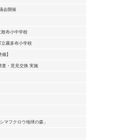
議会開催
立散布小中学校
町立霧多布小学校
整備】
査・意見交換 実施
ぐ シマフクロウ地球の森」