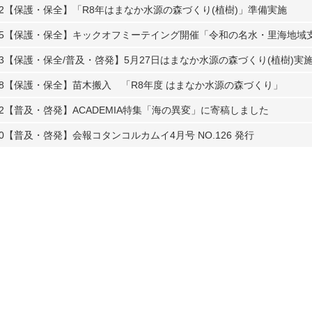
2
【保護・保全】「R8年はまなか水源の森づくり(植樹)」準備実施
5
【保護・保全】キックオフミーテイング開催「令和の名水・里海地域
3
【保護・保全/普及・啓発】5月27日はまなか水源の森づくり(植樹)実
8
【保護・保全】苗木搬入 「R8年度 はまなか水源の森づくり」
2
【普及・啓発】ACADEMIA特集「海の異変」に寄稿しました
0
【普及・啓発】会報コタンコルカムイ4月号 NO.126 発行