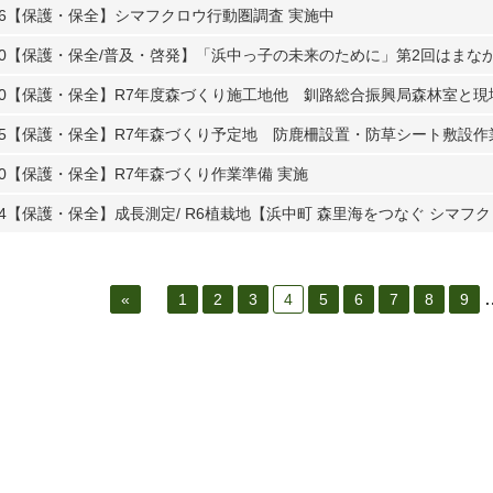
6
【保護・保全】シマフクロウ行動圏調査 実施中
0
【保護・保全/普及・啓発】「浜中っ子の未来のために」第2回はまなか環
0
【保護・保全】R7年度森づくり施工地他 釧路総合振興局森林室と現
5
【保護・保全】R7年森づくり予定地 防鹿柵設置・防草シート敷設作
0
【保護・保全】R7年森づくり作業準備 実施
4
【保護・保全】成長測定/ R6植栽地【浜中町 森里海をつなぐ シマフ
«
1
2
3
4
5
6
7
8
9