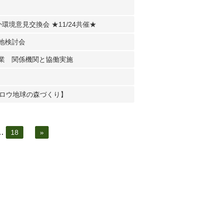
境意見交換会 ★11/24共催★
地検討会
業 関係機関と協働実施
クロウ地球の森づくり】
…
18
»