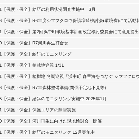
1
【保護・保全】給餌の利用状況調査実施中 3月
6
【保護・保全】R6年度シマフクロウ保護増殖検討会(環境省)にて活動
1
【保護・保全】第2回浜中町環境基本計画改定検討委員会にて意見提出
0
【保護・保全】R7河川再生打合せ
1
【保護・保全】給餌のモニタリング
1
【保護・保全】植栽地巡視 1/31
1
【保護・保全】植樹地 冬期巡視「浜中町 森里海をつなぐ シマフクロ
6
【保護・保全】R7年森林整備準備(間伐予定地下見等)
5
【保護・保全】給餌のモニタリング実施中 2025年1月
1
【保護・保全】保護エリアの除雪実施
0
【保護・保全】河川再生に向けた現地検討会 開催
1
【保護・保全】給餌のモニタリング 12月実施中