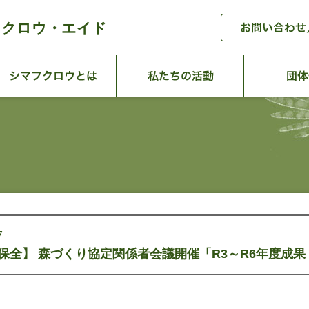
フクロウ・エイド
ーム
シマフクロウとは
私たちの活
7
保全】 森づくり協定関係者会議開催「R3～R6年度成